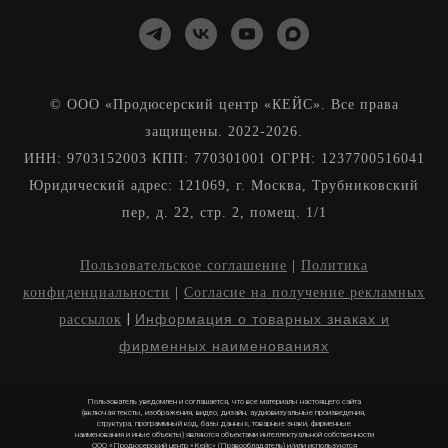
© ООО «Продюсерский центр «КЕЙС». Все права
защищены. 2022-2026.
ИНН: 9703152003 КПП: 770301001 ОГРН: 1237700516041
Юридический адрес: 121069, г. Москва, Трубниковский
пер, д. 22, стр. 2, помещ. 1/1
Пользовательское соглашение
|
Политика
конфиденциальноcти
|
Согласие на получение рекламных
|
Информация о товарных знаках и
рассылок
фирменных наименованиях
Пользователь уведомлен и соглашается, что все материалы настоящего сайта
(включая тексты, изображения, видео, дизайн, аудиовизуальные произведения,
структура, программный код, базы данных, товарные знаки, фирменные
наименования и иные объекты) являются объектами интеллектуальной собственности
ООО «Продюсерский центр «Кейс» (Правообладатель) и/или используются